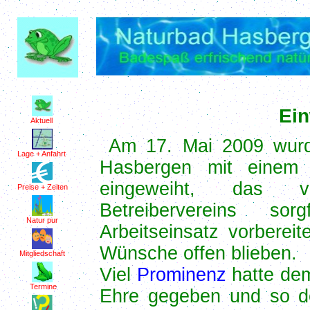
Ei
Aktuell
Am 17. Mai 2009 wurd
Lage + Anfahrt
Hasbergen mit einem 
eingeweiht, das 
Preise + Zeiten
Betreibervereins s
Natur pur
Arbeitseinsatz vorberei
Wünsche offen blieben.
Mitgliedschaft
Viel
Prominenz
hatte dem
Termine
Ehre gegeben und so d