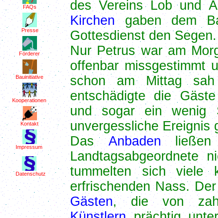
des Vereins Lob und An
FAQs
Kirchen
gaben dem Bad
Presse
Gottesdienst den Segen.
Nur Petrus war am Morg
Förderer
offenbar missgestimmt u
schon am Mittag sah
Bauinitiative
entschädigte die Gäst
Kooperationen
und sogar ein wenig 
unvergessliche Ereignis
Kontakt
Das
Anbaden
ließen 
Impressum
Landtagsabgeordnete n
tummelten sich viele 
Datenschutz
erfrischenden Nass. De
Gästen
, die von zah
Künstlern
prächtig unte